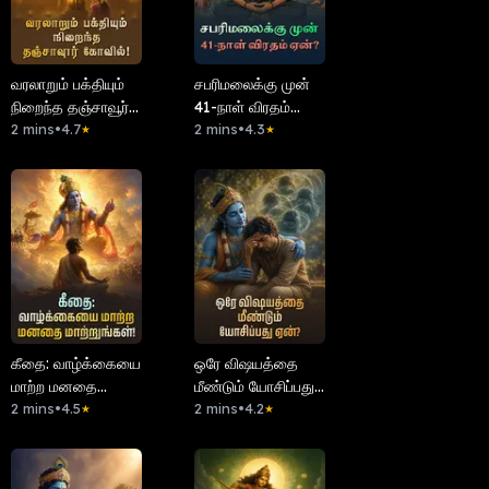
வரலாறும் பக்தியும்
சபரிமலைக்கு முன்
நிறைந்த தஞ்சாவூர்
41-நாள் விரதம்
கோவில்!
2 mins
•
4.7
ஏன்?
2 mins
•
4.3
★
★
கீதை: வாழ்க்கையை
ஒரே விஷயத்தை
மாற்ற மனதை
மீண்டும் யோசிப்பது
மாற்றுங்கள்!
2 mins
•
4.5
ஏன்?
2 mins
•
4.2
★
★