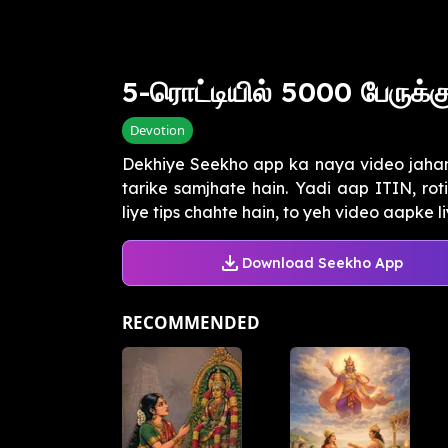
5-ரொட்டியில் 5000 பேருக்
Devotion
Dekhiye Seekho app ka naya video jah
tarike samjhate hain. Yadi aap ITIN, rot
liye tips chahte hain, to yeh video aapke liye
Download Seekho App
RECOMMENDED