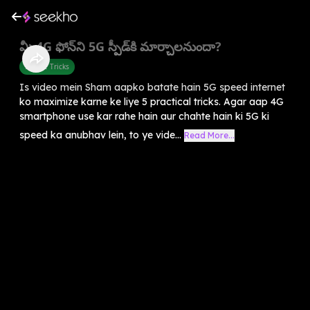
మీ 4G ఫోన్‌ని 5G స్పీడ్‌కి మార్చాలనుందా?
Mobile Tricks
Is video mein Sham aapko batate hain 5G speed internet
ko maximize karne ke liye 5 practical tricks. Agar aap 4G
smartphone use kar rahe hain aur chahte hain ki 5G ki
speed ka anubhav lein, to ye vide...
Read More...