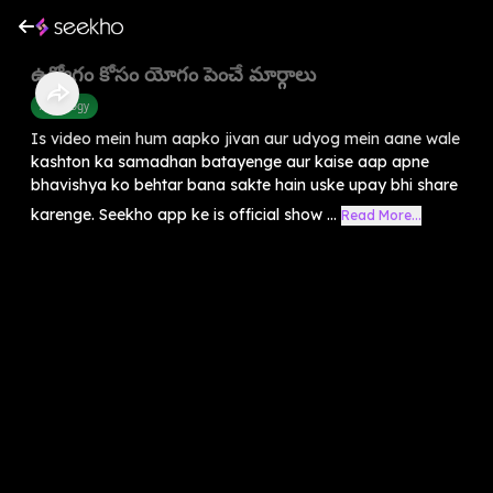
ఉద్యోగం కోసం యోగం పెంచే మార్గాలు
Astrology
Is video mein hum aapko jivan aur udyog mein aane wale
kashton ka samadhan batayenge aur kaise aap apne
bhavishya ko behtar bana sakte hain uske upay bhi share
karenge. Seekho app ke is official show ...
Read More...