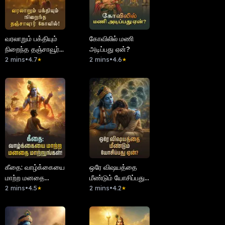
வரலாறும் பக்தியும்
கோவிலில் மணி
நிறைந்த தஞ்சாவூர்
அடிப்பது ஏன்?
கோவில்!
2 mins
•
4.7
2 mins
•
4.6
★
★
கீதை: வாழ்க்கையை
ஒரே விஷயத்தை
மாற்ற மனதை
மீண்டும் யோசிப்பது
மாற்றுங்கள்!
2 mins
•
4.5
ஏன்?
2 mins
•
4.2
★
★