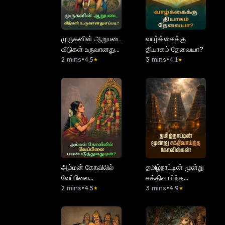
முருகனின் ஆறுபடை
வாழ்க்கைக்கு
வீடுகள் உருவானது
தியாகம் தேவையா?
எப்படி?
2 mins
•
4.5
3 mins
•
4.1
★
★
அம்மன் கோவிலில்
தமிழ்நாட்டின் மூன்று
வேப்பிலை
சக்திவாய்ந்த
பயன்படுத்துவது
2 mins
•
4.5
கோவில்கள்!
3 mins
•
4.9
★
★
ஏன்?