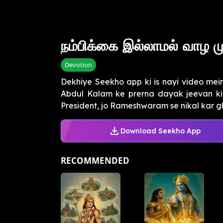
நம்பிக்கை இல்லாமல் வாழ மு
Devotion
Dekhiye Seekho app ki is nayi video mein
Abdul Kalam ke prerna dayak jeevan ki.
President, jo Rameshwaram se nikal kar glo
Download Seekho App
RECOMMENDED