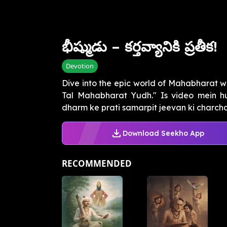
భీష్ముడు – కర్తవ్యానికి ప్రతీక!
Devotion
Dive into the epic world of Mahabharat wit
Tal Mahabharat Yudh." Is video mein 
dharm ke prati samarpit jeevan ki charcha 
Download Seekho App
RECOMMENDED