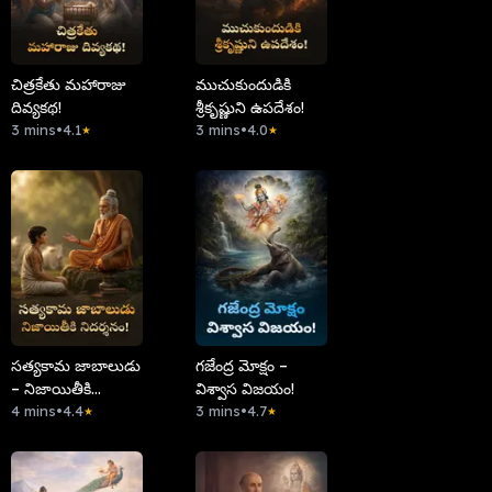
చిత్రకేతు మహారాజు
ముచుకుందుడికి
దివ్యకథ!
శ్రీకృష్ణుని ఉపదేశం!
3 mins
•
4.1
3 mins
•
4.0
★
★
సత్యకామ జాబాలుడు
గజేంద్ర మోక్షం –
– నిజాయితీకి
విశ్వాస విజయం!
నిదర్శనం!
4 mins
•
4.4
3 mins
•
4.7
★
★