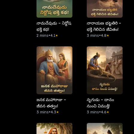
నామదేవుడు – నిర్దోష
నారాయణ భట్టతిరి –
భక్తి కథ!
భక్తి గెలిచిన జీవితం!
2 mins
•
4.1
3 mins
•
4.8
★
★
జనక మహారాజు –
నృగుడు – దానం
జీవన తత్వం!
నుంచి విముక్తి!
3 mins
•
4.3
3 mins
•
4.6
★
★