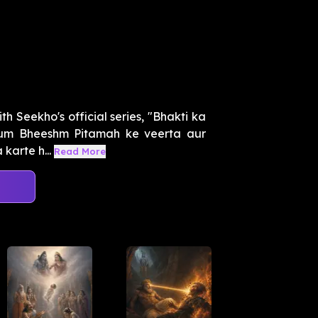
h Seekho's official series, "Bhakti ka
hum Bheeshm Pitamah ke veerta aur
karte h...
Read More