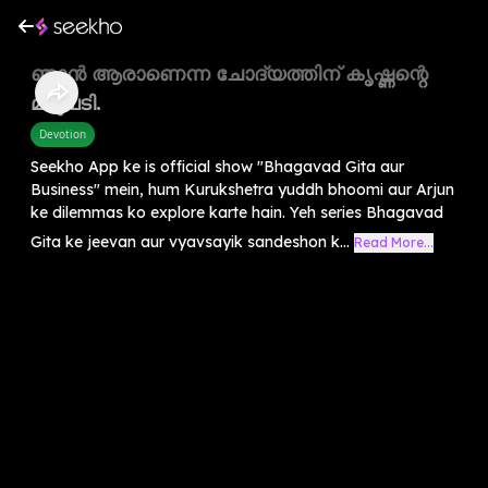
ഞാൻ ആരാണെന്ന ചോദ്യത്തിന് കൃഷ്ണന്റെ
മറുപടി.
Devotion
Seekho App ke is official show "Bhagavad Gita aur
Business" mein, hum Kurukshetra yuddh bhoomi aur Arjun
ke dilemmas ko explore karte hain. Yeh series Bhagavad
Gita ke jeevan aur vyavsayik sandeshon k...
Read More...