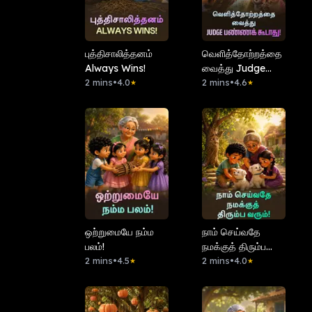
புத்திசாலித்தனம்
வெளித்தோற்றத்தை
Always Wins!
வைத்து Judge
2 mins
•
4.0
பண்ணக் கூடாது!
2 mins
•
4.6
★
★
ஒற்றுமையே நம்ம
நாம் செய்வதே
பலம்!
நமக்குத் திரும்ப
2 mins
•
4.5
வரும்!
2 mins
•
4.0
★
★