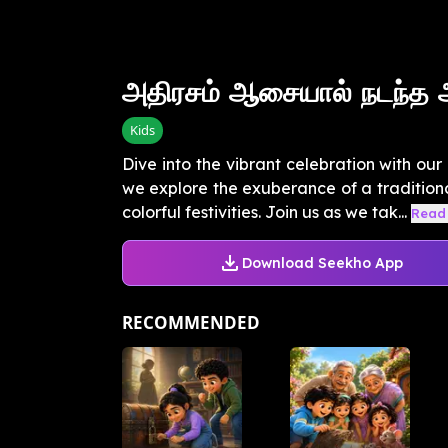
அதிரசம் ஆசையால் நடந்த அத
Kids
Dive into the vibrant celebration with ou
we explore the exuberance of a traditional
colorful festivities. Join us as we tak...
Read
Download Seekho App
RECOMMENDED