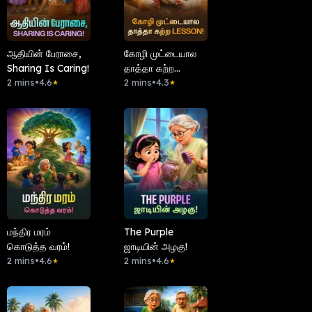
ஆதியின் பேராசை,
கோழி முட்டையால
Sharing Is Caring!
தாத்தா கற்ற
2 mins
•
4.6
Lesson!
2 mins
•
4.3
★
★
மந்திர மரம்
The Purple
கொடுத்த வரம்!
ஜாடியின் அழகு!
2 mins
•
4.6
2 mins
•
4.6
★
★