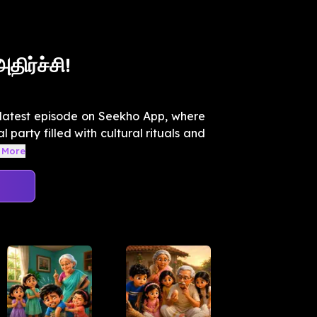
ிர்ச்சி!
r latest episode on Seekho App, where
 party filled with cultural rituals and
 More