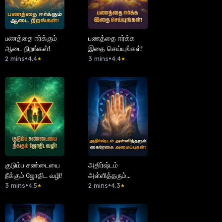
பணத்தை ஈர்க்கும்
பணத்தை ஈர்க்க
ஆடை நிறங்கள்!
இதை செய்யுங்கள்!
2 mins
•
4.4
3 mins
•
4.4
★
★
குடும்ப சண்டையை
அதிர்ஷ்டம்
நீக்கும் ஜோதிட வழி!
அள்ளித்தரும்
3 mins
•
4.5
கைரேகை
2 mins
•
4.3
★
★
அமைப்புகள்!