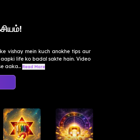
கசியம்!
ke vishay mein kuch anokhe tips aur
 aapki life ko badal sakte hain. Video
e aaka...
Read More