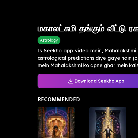
மகாலட்சுமி தங்கும் வீட்டு ர
Astrology
Is Seekho app video mein, Mahalakshmi 
astrological predictions diye gaye hain jo
mein Mahalakshmi ko apne ghar mein kais
Download Seekho App
RECOMMENDED