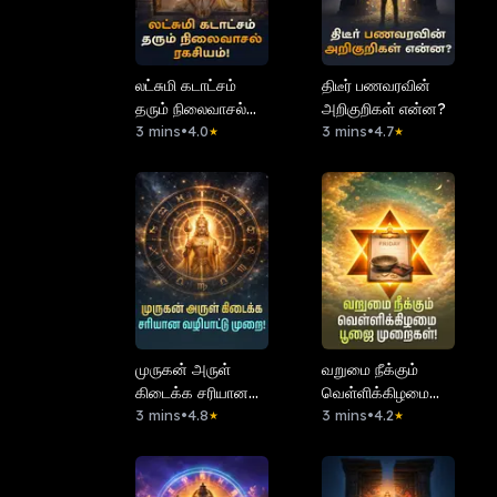
லட்சுமி கடாட்சம்
திடீர் பணவரவின்
தரும் நிலைவாசல்
அறிகுறிகள் என்ன?
ரகசியம்!
3 mins
•
4.0
3 mins
•
4.7
★
★
முருகன் அருள்
வறுமை நீக்கும்
கிடைக்க சரியான
வெள்ளிக்கிழமை
வழிபாட்டு முறை!
3 mins
•
4.8
பூஜை முறைகள்!
3 mins
•
4.2
★
★