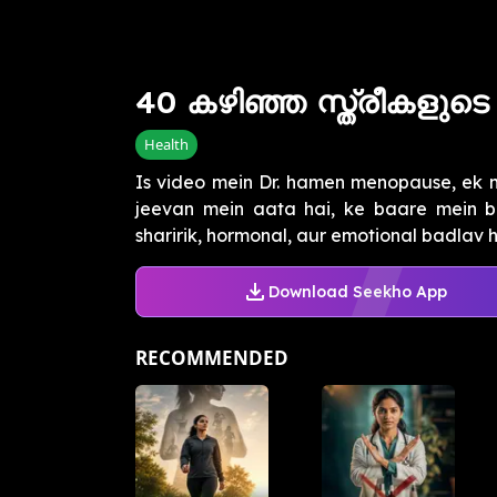
40 കഴിഞ്ഞ സ്ത്രീകളുടെ ശ
Health
Is video mein Dr. hamen menopause, ek 
jeevan mein aata hai, ke baare mein 
sharirik, hormonal, aur emotional badlav hot
Download Seekho App
RECOMMENDED