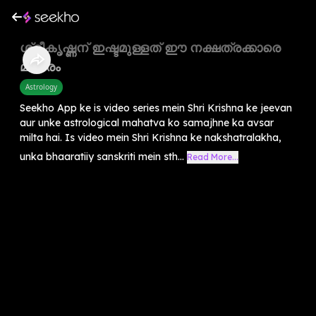
ശ്രീകൃഷ്ണന് ഇഷ്ടമുള്ളത് ഈ നക്ഷത്രക്കാരെ
മാത്രം
Astrology
Seekho App ke is video series mein Shri Krishna ke jeevan
aur unke astrological mahatva ko samajhne ka avsar
milta hai. Is video mein Shri Krishna ke nakshatralakha,
unka bhaaratiiy sanskriti mein sth...
Read More...