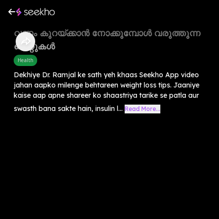
വണ്ണം കുറയ്ക്കാൻ നോക്കുമ്പോൾ വരുത്തുന്ന
തെറ്റുകൾ
Health
Dekhiye Dr. Ramjal ke sath yeh khaas Seekho App video
jahan aapko milenge behtareen weight loss tips. Jaaniye
kaise aap apne shareer ko shaastriya tarike se patla aur
swasth bana sakte hain, insulin l...
Read More...