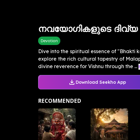
നവയോഗികളുടെ ദിവ്യ പ
Devotion
Dive into the spiritual essence of "Bhak
explore the rich cultural tapestry of Mala
divine reverence for Vishnu through the ...
Download Seekho App
RECOMMENDED