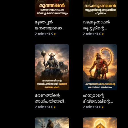
മുത്തപ്പൻ
വടക്കുംനാഥൻ
ജനങ്ങളോടൊപ്പം
തൃശ്ശൂരിന്റെ
ജീവിച്ച
2 mins
•
4.9
ആത്മീയ ഹൃദയം
2 mins
•
4.0
★
★
ദൈവസാനിധ്യം
മരണത്തിന്റെ
ഹനുമാന്റെ
അധിപതിയായി
ദിവ്യവാലിന്റെ
യമൻ മാറിയ കഥ
2 mins
•
4.8
യഥാർത്ഥ
2 mins
•
4.0
★
★
അർത്ഥം