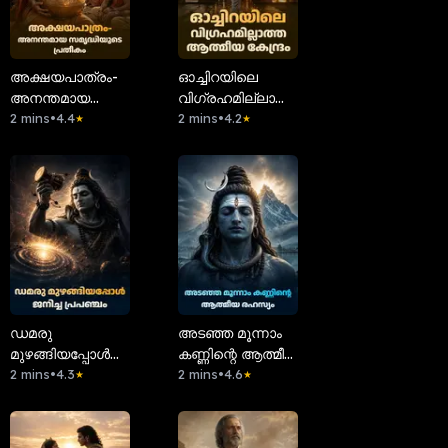
അക്ഷയപാത്രം-
ഓച്ചിറയിലെ
അനന്തമായ
വിഗ്രഹമില്ലാത്ത
സമൃദ്ധിയുടെ
2 mins
•
4.4
ആത്മീയ കേന്ദ്രം
2 mins
•
4.2
★
★
പ്രതീകം
ഡമരു
അടഞ്ഞ മൂന്നാം
മുഴങ്ങിയപ്പോൾ
കണ്ണിന്റെ ആത്മീയ
ജനിച്ച പ്രപഞ്ചം
2 mins
•
4.3
രഹസ്യം
2 mins
•
4.6
★
★