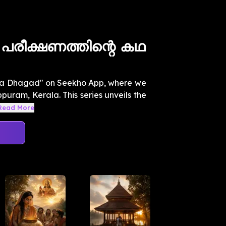
രീക്ഷണത്തിന്റെ കഥ
ti ka Dhagad" on Seekho App, where we
ppuram, Kerala. This series unveils the
Read More