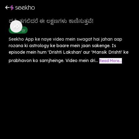
ದೃಷ್ಟಿ ತಗಲಿದರೆ ಈ ಲಕ್ಷಣಗಳು ಕಾಣಿಸುತ್ತವೆ!
Astrology
Seekho App ke naye video mein swagat hai jahan aap
rozana ki astrology ke baare mein jaan sakenge. Is
episode mein hum 'Drishti Lakshan' aur 'Mansik Drishti' ke
prabhavon ko samjheinge. Video mein dri...
Read More...