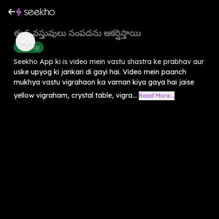
ఈ 5 వస్తువులు సంపదను ఆకర్షిస్తాయి
Astrology
Seekho App ki is video mein vastu shastra ke prabhav aur
uske upyog ki jankari di gayi hai. Video mein paanch
mukhya vastu vigrahaon ka varnan kiya gaya hai jaise
yellow vigraham, crystal table, vigra...
Read More...