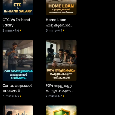
CTC Vs In-hand
Home Loan
Salary
എടുക്കുമ്പോൾ
2 mins
•
4.6
ലക്ഷങ്ങൾ
3 mins
•
4.7
★
★
ലാഭിക്കാം!
Car വാങ്ങുമ്പോൾ
90% ആളുകളും
ലക്ഷങ്ങൾ
പെട്ടുപോകുന്ന
ലാഭിക്കാം!
3 mins
•
4.9
തട്ടിപ്പുകൾ!
2 mins
•
4.3
★
★