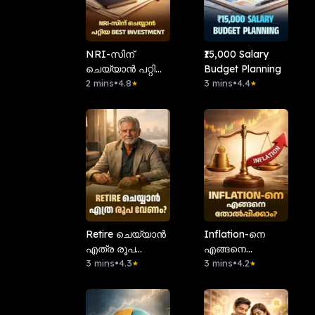
NRI-സിന്
₹15,000 Salary
ചെയ്യാൻ പറ്റിയ
Budget Planning
Best Investment
2 mins
•
4.8
3 mins
•
4.4
★
★
Retire ചെയ്യാൻ
Inflation-നെ
എത്ര രൂപ
എങ്ങനെ
വേണം?
3 mins
•
4.3
തോൽപ്പിക്കാം?
3 mins
•
4.2
★
★