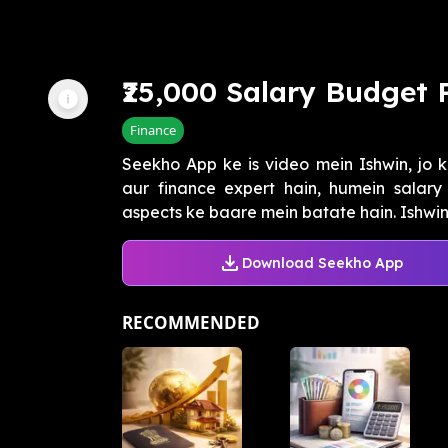
₹25,000 Salary Budget 
Finance
Seekho App ke is video mein Ishwin, jo ki
aur finance expert hain, humein salar
aspects ke baare mein batate hain. Ishwin 
Download Seekho App
RECOMMENDED