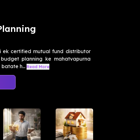
Planning
 ek certified mutual fund distributor
y budget planning ke mahatvapurna
batate h...
Read More