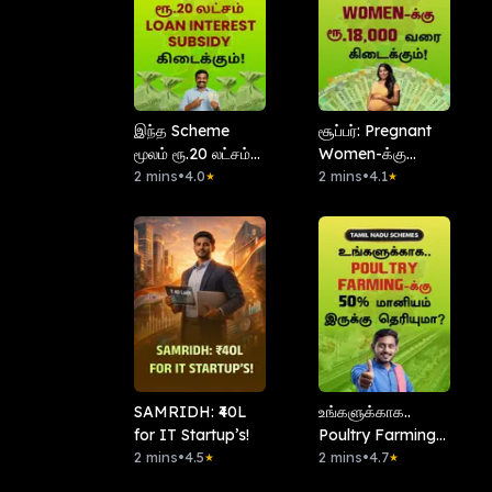
இந்த Scheme
சூப்பர்: Pregnant
மூலம் ரூ.20 லட்சம்
Women-க்கு
Loan Interest
2 mins
•
4.0
ரூ.18,000 வரை
2 mins
•
4.1
★
★
Subsidy
கிடைக்கும்!
கிடைக்கும்!
SAMRIDH: ₹40L
உங்களுக்காக..
for IT Startup’s!
Poultry Farming-
2 mins
•
4.5
க்கு 50% மானியம்
2 mins
•
4.7
★
★
இருக்கு தெரியுமா?