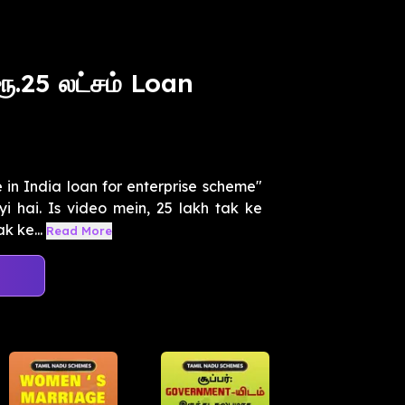
ரூ.25 லட்சம் Loan
n India loan for enterprise scheme"
i hai. Is video mein, 25 lakh tak ke
k ke...
Read More