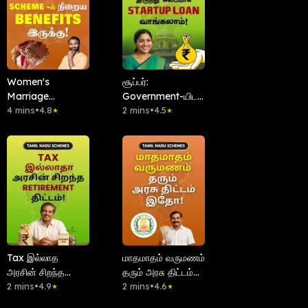
Women's
சூப்பர்:
Marriage
Government-யிடம்
Scheme-ல் நிறைய
4 mins
•
4.8
இருந்து Startup
2 mins
•
4.5
★
★
Benefits இருக்கு!
Loan வாங்கலாம்!
Tax இல்லாத
மாதமாதம் வருமணம்
அரசின் சிறந்த
தரும் அரசு திட்டம்
Retirement திட்டம்!
2 mins
•
4.9
இதோ!
2 mins
•
4.6
★
★