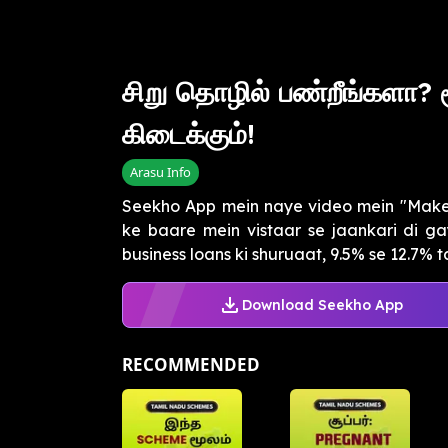
சிறு தொழில் பண்றீங்களா? 
கிடைக்கும்!
Arasu Info
Seekho App mein naye video mein "Make i
ke baare mein vistaar se jaankari di gay
business loans ki shuruaat, 9.5% se 12.7% ta
Download Seekho App
RECOMMENDED