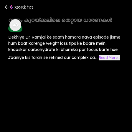
വണ്ണം കുറയ്ക്കലിലെ തെറ്റായ ധാരണകൾ
Health
Dekhiye Dr. Ramjal ke saath hamara naya episode jisme
hum baat karenge weight loss tips ke baare mein,
khaaskar carbohydrate ki bhumika par focus karte hue.
Jaaniye kis tarah se refined aur complex ca...
Read More...