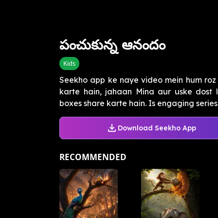
పంచుకున్న ఆనందం
Kids
Seekho app ke naye video mein hum roz s
karte hain, jahaan Mina aur uske dost
boxes share karte hain. Is engaging series 
Download Seekho App
RECOMMENDED