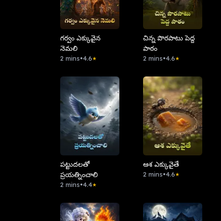
గర్వం ఎక్కువైన
చిన్న పొరపాటు పెద్ద
నెమలి
పాఠం
2 mins
•
4.6
2 mins
•
4.6
★
★
పట్టుదలతో
ఆశ ఎక్కువైతే
ప్రయత్నించాలి
2 mins
•
4.6
★
2 mins
•
4.4
★