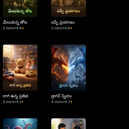
మేలుకున్న తోట
పప్పీ ప్రయాణం
2 mins
•
4.4
2 mins
•
4.8
★
★
దాగి ఉన్న ప్రతిభ
డ్రాగన్ స్నేహం
2 mins
•
4.1
3 mins
•
4.7
★
★