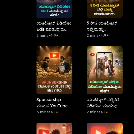
ಯೂಟ್ಯೂಬ್ ವಿಡಿಯೋ
5 ರೀತಿ ಯೂಟ್ಯೂಬ್
Edit ಮಾಡುವುದು
ನಲ್ಲಿ ದುಡ್ಡು
ಹೇಗೆ ?
2 mins
•
4.9
ಮಾಡಬಹುದು!!
2 mins
•
4.9
★
★
Sponsorship
ಯೂಟ್ಯೂಬ್ ನಲ್ಲಿ AI
ಮೂಲಕ YouTube
ವಿಡಿಯೋ ಮಾಡುವುದು
ನಲ್ಲಿ ಹಣ ಗಳಿಸಿ
3 mins
•
4.1
ಹೇಗೆ?
2 mins
•
4.1
★
★