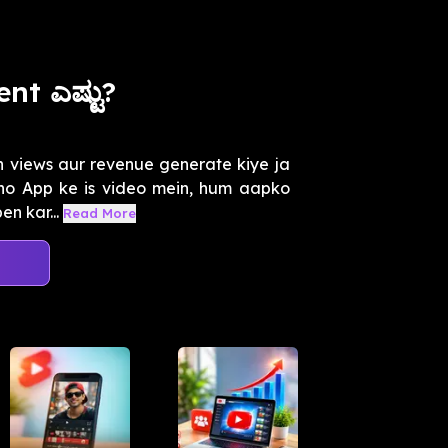
t ಎಷ್ಟು?
n views aur revenue generate kiye ja
ekho App ke is video mein, hum aapko
n kar...
Read More