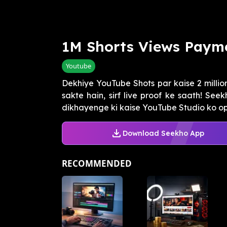
1M Shorts Views Paymen
Youtube
Dekhiye YouTube Shots par kaise 2 millio
sakte hain, sirf live proof ke saath! Se
dikhayenge ki kaise YouTube Studio ko ope
Download Seekho App
RECOMMENDED