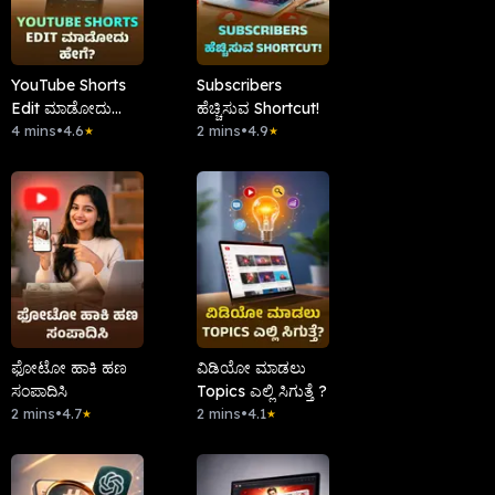
YouTube Shorts
Subscribers
Edit ಮಾಡೋದು
ಹೆಚ್ಚಿಸುವ Shortcut!
ಹೇಗೆ ?
4 mins
•
4.6
2 mins
•
4.9
★
★
ಫೋಟೋ ಹಾಕಿ ಹಣ
ವಿಡಿಯೋ ಮಾಡಲು
ಸಂಪಾದಿಸಿ
Topics ಎಲ್ಲಿ ಸಿಗುತ್ತೆ ?
2 mins
•
4.7
2 mins
•
4.1
★
★