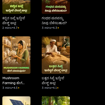
ಕಬ್ಬಿನ ಜಲ್ಲೆ ಇನ್ಮೇಲೆ
ಗಂಧದ ಮರವನ್ನು
ವೇಸ್ಟ್ ಅಲ್ಲ!
ನೀವು ಬೆಳೆಸಬಹುದ?
2 mins
•
4.7
3 mins
•
4.3
★
★
Mushroom
ಬತ್ತದ ಸಿಪ್ಪೆ ಇನ್ಮೇಲೆ
Farming ಹೇಗೆ
ವೇಸ್ಟ್ ಅಲ್ಲ!
ಮಾಡುವುದು?
3 mins
•
4.5
3 mins
•
4.1
★
★