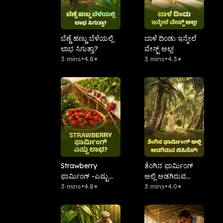
ಬೆಣ್ಣೆ ಹಣ್ಣು ಬೆಳೆಯಲ್ಲಿ
ಬಾಳೆ ದಿಂಡು ಇನ್ಮೇಲೆ
ಲಾಭ ಸಿಗುತ್ತಾ?
ವೇಸ್ಟ್ ಅಲ್ಲ!
3 mins
•
4.8
3 mins
•
4.3
★
★
Strawberry
ತೆಂಗಿನ ಫಾರ್ಮಿಂಗ್
ಫಾರ್ಮಿಂಗ್ -ಎಷ್ಟು
ಅಲ್ಲಿ ಅಡಗಿರುವ
ಲಾಭ?
3 mins
•
4.8
ಬಿಸಿನೆಸ್!
3 mins
•
4.0
★
★