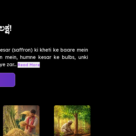
ಕ್ಷ!
sar (saffron) ki kheti ke baare mein
on mein, humne kesar ke bulbs, unki
e zar...
Read More