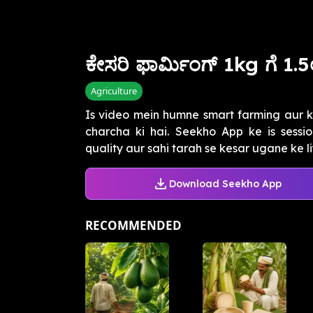
ಕೇಸರಿ ಫಾರ್ಮಿಂಗ್ 1kg ಗೆ 1.5ಲ
Agriculture
Is video mein humne smart farming aur ke
charcha ki hai. Seekho App ke is sessi
quality aur sahi tarah se kesar ugane ke liy
Download Seekho App
RECOMMENDED