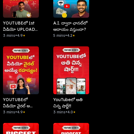
YOUTUBEలో 1st
A.I. ద్వారా ఛానల్‌లో
వీడియో UPLOAD
ఆదాయం వస్తుందా?
చేయడానికి BEST
3 mins
•
4.9
5 mins
•
4.2
★
★
TIME!
YOUTUBEలో
YouTubeలో అతి
వీడియో వైరల్ అయ్యే
చిన్న షార్ట్!!!
రహస్యం!
3 mins
•
4.9
3 mins
•
4.0
★
★