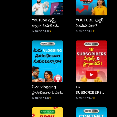
YouTube షార్ట్స్
YOUTUBE వ్యూస్
ద్వారా సంపాదించడం
పెంచడం ఎలా?
ఎలా?
3 mins
•
4.0
4 mins
•
4.1
★
★
మీరు Vlogging
1K
ప్రారంభించాలనుకుంటున్నారా?
SUBSCRIBERS
3 mins
•
4.0
సీక్రెట్స్ & స్ట్రాటజీస్!
3 mins
•
4.7
★
★