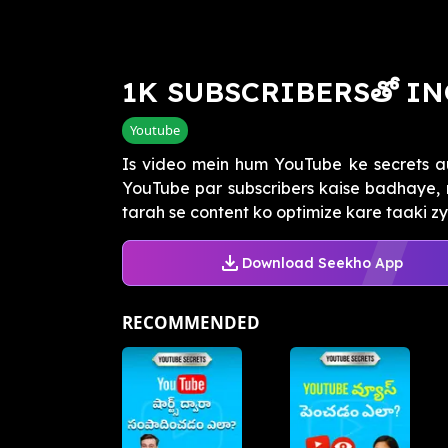
1K SUBSCRIBERSతో INC
Youtube
Is video mein hum YouTube ke secrets aur
YouTube par subscribers kaise badhaye, m
tarah se content ko optimize kare taaki zy
Download Seekho App
RECOMMENDED