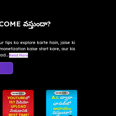
OME వస్తుందా?
 tips ko explore karte hain, jaise ki
onetization kaise start kare, aur kis
ad...
Read More