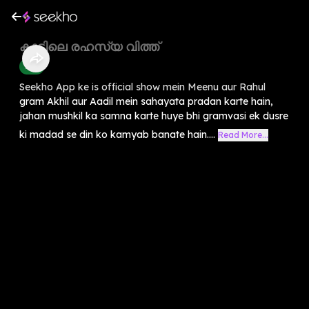
കാട്ടിലെ രഹസ്യ വിത്ത്
Kids
Seekho App ke is official show mein Meenu aur Rahul
gram Akhil aur Aadil mein sahayata pradan karte hain,
jahan mushkil ka samna karte huye bhi gramvasi ek dusre
ki madad se din ko kamyab banate hain....
Read More...