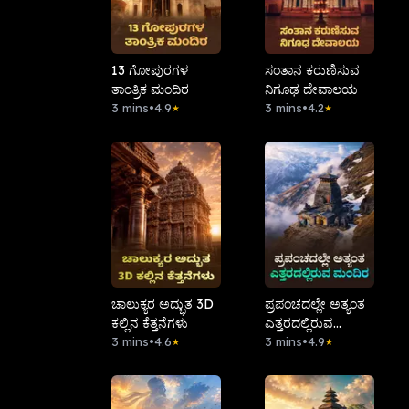
13 ಗೋಪುರಗಳ
ಸಂತಾನ ಕರುಣಿಸುವ
ತಾಂತ್ರಿಕ ಮಂದಿರ
ನಿಗೂಢ ದೇವಾಲಯ
3 mins
•
4.9
3 mins
•
4.2
★
★
ಚಾಲುಕ್ಯರ ಅದ್ಭುತ 3D
ಪ್ರಪಂಚದಲ್ಲೇ ಅತ್ಯಂತ
ಕಲ್ಲಿನ ಕೆತ್ತನೆಗಳು
ಎತ್ತರದಲ್ಲಿರುವ
3 mins
•
4.6
ಮಂದಿರ
3 mins
•
4.9
★
★