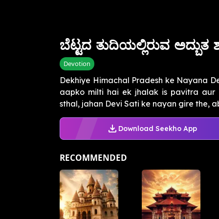
ಬೆಟ್ಟದ ತುದಿಯಲ್ಲಿರುವ ಅದ್ಬುತ ಶ
Devotion
Dekhiye Himachal Pradesh ke Nayana Dev
aapko milti hai ek jhalak is pavitra aur
sthal, jahan Devi Sati ke nayan gire the, a
Download Seekho App
RECOMMENDED