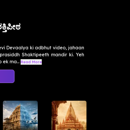
ಕ್ತಿಪೀಠ
i Devaalya ki adbhut video, jahaan
 prasiddh Shaktipeeth mandir ki. Yeh
b ek ma...
Read More