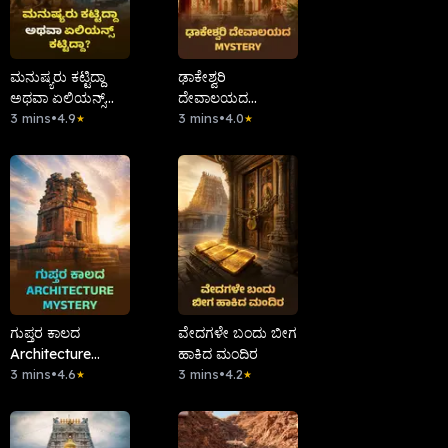
ಮನುಷ್ಯರು ಕಟ್ಟಿದ್ದಾ
ಢಾಕೇಶ್ವರಿ
ಅಥವಾ ಏಲಿಯನ್ಸ್
ದೇವಾಲಯದ
ಕಟ್ಟಿದ್ದಾ?
3 mins
•
4.9
Mystery
3 mins
•
4.0
★
★
ಗುಪ್ತರ ಕಾಲದ
ವೇದಗಳೇ ಬಂದು ಬೀಗ
Architecture
ಹಾಕಿದ ಮಂದಿರ
Mystery
3 mins
•
4.6
3 mins
•
4.2
★
★