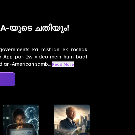
IA-യുടെ ചതിയും!
governments ka mishran ek rochak
ho App par. Iss video mein hum baat
dian-American samb...
Read More