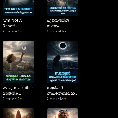
"I'm Not A
പൂജ്യത്തിൽ
Robot"
നിന്നും
അമർത്തിയിട്ടുണ്ടോ?
2 mins
•
4.0
സമ്പന്നരാജ്യമായ
2 mins
•
4.6
★
★
സിംഗപ്പൂർ കഥ
മഴയുടെ പിന്നിലെ
സൂര്യൻ
മാന്ത്രിക
അപ്രത്യക്ഷമായാൽ
രഹസ്യം?
2 mins
•
4.2
എന്ത്
2 mins
•
4.4
★
★
സംഭവിക്കും?