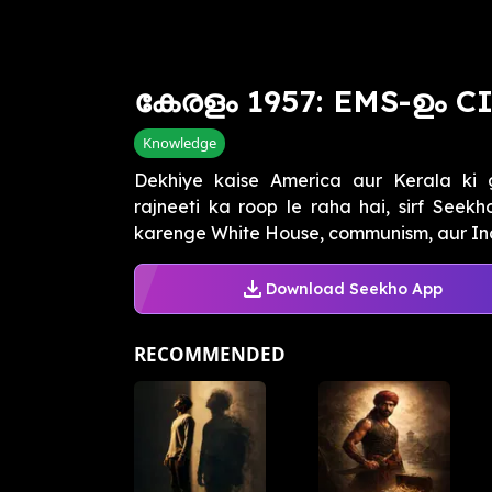
കേരളം 1957: EMS-ഉം C
Knowledge
Dekhiye kaise America aur Kerala ki 
rajneeti ka roop le raha hai, sirf Seek
karenge White House, communism, aur In
Download Seekho App
RECOMMENDED