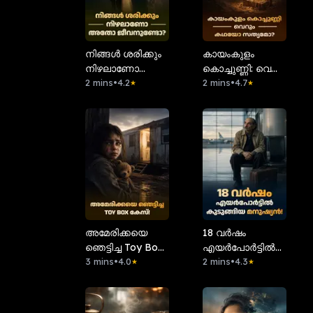
നിങ്ങൾ ശരിക്കും
കായംകുളം
നിഴലാണോ
കൊച്ചുണ്ണി: വെറും
അതോ
2 mins
•
4.2
കഥയോ
2 mins
•
4.7
★
★
ജീവനുണ്ടോ?
സത്യമോ?
അമേരിക്കയെ
18 വർഷം
ഞെട്ടിച്ച Toy Box
എയർപോർട്ടിൽ
കേസ്!
3 mins
•
4.0
കുടുങ്ങിയ
2 mins
•
4.3
★
★
മനുഷ്യൻ!