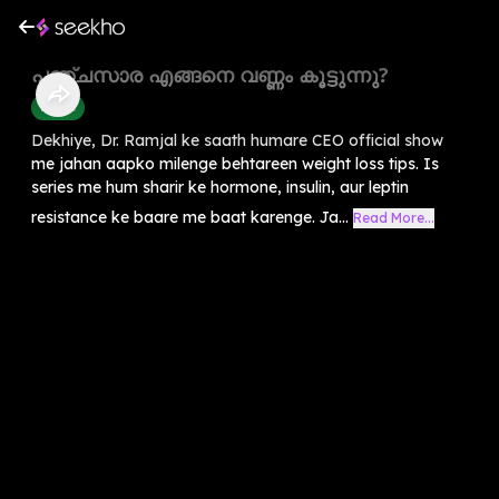
പഞ്ചസാര എങ്ങനെ വണ്ണം കൂട്ടുന്നു?
Health
Dekhiye, Dr. Ramjal ke saath humare CEO official show
me jahan aapko milenge behtareen weight loss tips. Is
series me hum sharir ke hormone, insulin, aur leptin
resistance ke baare me baat karenge. Ja...
Read More...