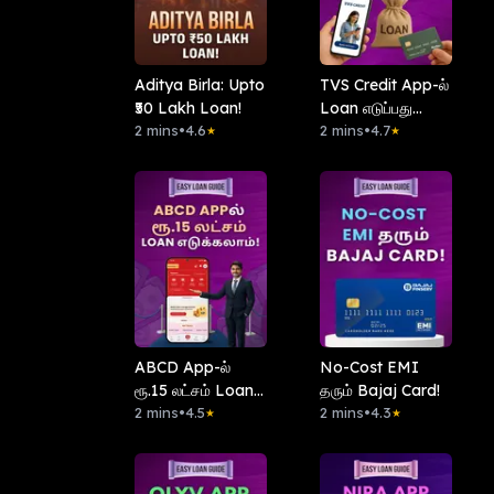
Aditya Birla: Upto
TVS Credit App-ல்
₹50 Lakh Loan!
Loan எடுப்பது
2 mins
•
4.6
எப்படி?
2 mins
•
4.7
★
★
ABCD App-ல்
No-Cost EMI
ரூ.15 லட்சம் Loan
தரும் Bajaj Card!
எடுக்கலாம்!
2 mins
•
4.5
2 mins
•
4.3
★
★