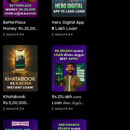
BetterPlace
Hero Digital App
Money: Rs.25,000
₹5 Lakh Loan!
Loan எடுக்கலாம்!
2 mins
•
4.9
2 mins
•
4.6
★
★
Khatabook:
Rs.25Lakh வரை
Rs.5,00,000
Loan கிடைக்கும்
Instant Loan!
2 mins
•
4.0
Best Apps!
2 mins
•
4.4
★
★