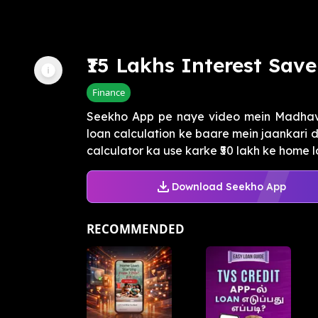
₹15 Lakhs Interest Sav
Finance
Seekho App pe naye video mein Madhavan
loan calculation ke baare mein jaankari 
calculator ka use karke ₹50 lakh ke home lo
Download Seekho App
RECOMMENDED