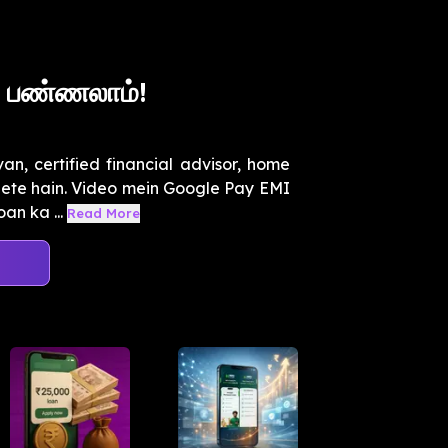
e பண்ணலாம்!
, certified financial advisor, home
dete hain. Video mein Google Pay EMI
an ka ...
Read More