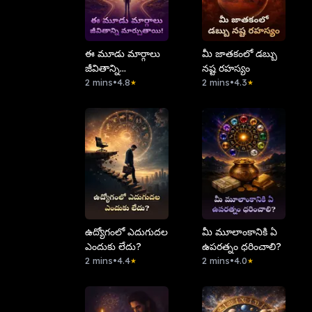
ఈ మూడు మార్గాలు
మీ జాతకంలో డబ్బు
జీవితాన్ని
నష్ట రహస్యం
మార్చుతాయి!
2 mins
•
4.8
2 mins
•
4.3
★
★
ఉద్యోగంలో ఎదుగుదల
మీ మూలాంకానికి ఏ
ఎందుకు లేదు?
ఉపరత్నం ధరించాలి?
2 mins
•
4.4
2 mins
•
4.0
★
★