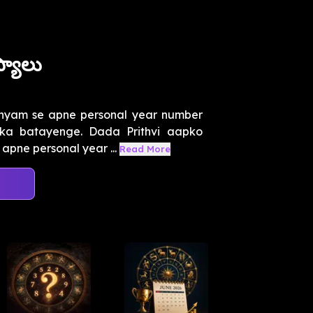
్యాలు
hyam se apne personal year number
ka batayenge. Dada Prithvi aapko
apne personal year ...
Read More