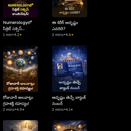
Numerologyలో
ఈ కెరీర్ అదృష్టం
సీక్రెట్ సక్సెస్
ఎవరిది?
కాంబినేషన్!
1 min
•
4.2
2 mins
•
4.6
★
★
రోజువారీ అలవాట్లు
అదృష్టం తెచ్చే బ్యాంక్
గ్రహశక్తి రహస్యం!
నంబర్
2 mins
•
4.9
2 mins
•
4.1
★
★