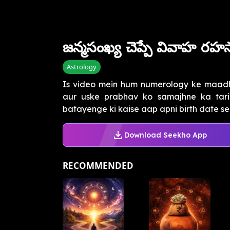
జన్మసంఖ్య చెప్పే వివాహ రహస
Astrology
Is video mein hum numerology ke maad
aur uske prabhav ko samajhne ka tari
batayenge ki kaise aap apni birth date se 
Download Seekho App
RECOMMENDED