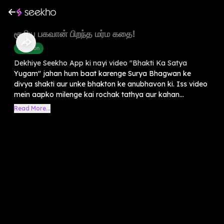
சூரிய பகவான் பிறந்த மர்ம கதை!
Devotion
Dekhiye Seekho App ki nayi video "Bhakti Ka Satya
Yugam" jahan hum baat karenge Surya Bhagwan ke
divya shakti aur unke bhakton ke anubhavon ki. Iss video
mein aapko milenge kai rochak tathya aur kahan...
Read More...