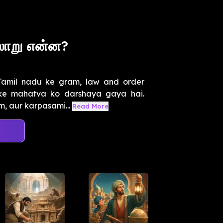
லாறு என்ன?
 Tamil nadu ke gram, law and order
n ke mahatva ko darshaya gaya hai.
, aur karpasami...
Read More