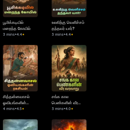
பூமிக்கடியில்
உலகிற்கு வெளிச்சம்
மறைந்த கோயில்
தந்தவர் யார்?
3 mins
•
4.4
3 mins
•
4.4
★
★
சித்தன்னவாசல்
சங்க கால
ஓவியங்களின்
பெண்களின் வீர
ரகசியம்!
4 mins
•
4.5
வரலாறு
3 mins
•
4.0
★
★