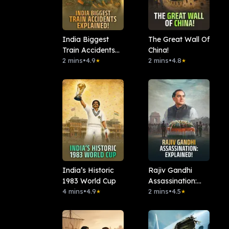
India Biggest
The Great Wall Of
Train Accidents
China!
Explained!
2 mins
•
4.9
2 mins
•
4.8
★
★
India’s Historic
Rajiv Gandhi
1983 World Cup
Assassination:
4 mins
•
4.9
Explained!
2 mins
•
4.5
★
★