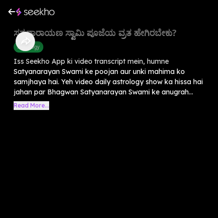
ಸತ್ಯನಾರಾಯಣ ಸ್ವಾಮಿ ಪೂಜೆಯ ವ್ರತ ಹೇಗಿರಬೇಕು?
Astrology
Iss Seekho App ki video transcript mein, humne
Satyanarayan Swami ke poojan aur unki mahima ko
samjhaya hai. Yeh video daily astrology show ka hissa hai
jahan par Bhagwan Satyanarayan Swami ke anugrah...
Read More...