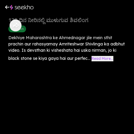
120 ದಿನ ನೀರಿನಲ್ಲಿ ಮುಳುಗುವ ಶಿವಲಿಂಗ
Devotion
Dekhiye Maharashtra ke Ahmednagar jile mein sthit
prachin aur rahasyamay Amriteshwar Shivlinga ka adbhut
video. Is devsthan ki visheshata hai uska nirman, jo ki
black stone se kiya gaya hai aur perfec...
Read More...