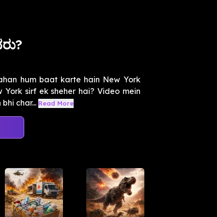
ದರು?
jahan hum baat karte hain New York
 York sirf ek sheher hai? Video mein
bhi char...
Read More