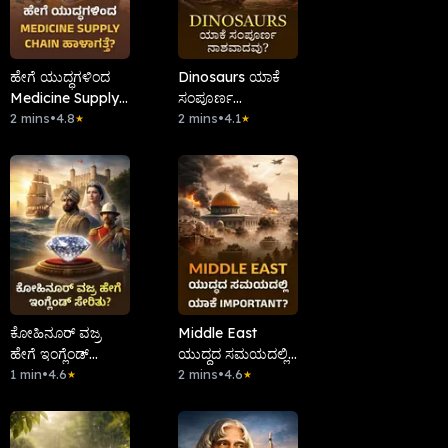
ಹೇಗೆ ಯುದ್ಧಗಳಿಂದ
Dinosaurs ಯಾಕೆ
Medicine Supply
ಸಂಪೂರ್ಣ
Chain ಹಾಳಾಗತ್ತೆ?
2 mins
•
4.8
ನಾಶವಾದವು?
2 mins
•
4.1
★
★
ಕೋಹಿನೂರ್ ವಜ್ರ
Middle East
ಹೇಗೆ ಇಂಗ್ಲೆಂಡ್
ಯುದ್ಧದ ಸಮಯದಲ್ಲಿ
ಸೇರಿತು?
1 min
•
4.6
ಯಾಕೆ Important?
2 mins
•
4.6
★
★