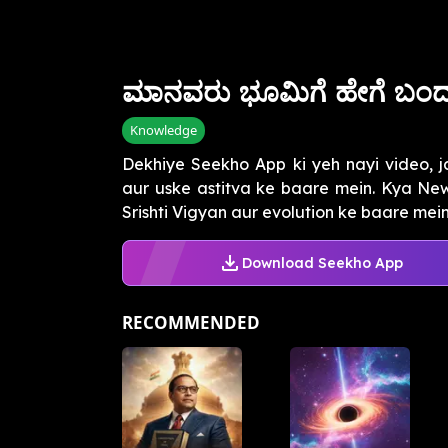
ಮಾನವರು ಭೂಮಿಗೆ ಹೇಗೆ ಬಂ
Knowledge
Dekhiye Seekho App ki yeh nayi video, 
aur uske astitva ke baare mein. Kya New
Srishti Vigyan aur evolution ke baare mein 
Download Seekho App
RECOMMENDED