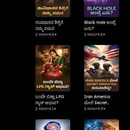
ಸಂವಿಧಾನದ ಶಿಲ್ಪಿಗೆ
Black Hole ಅಂದ್ರೆ
ನಮ್ಮ ನಮನ
ಏನು?
2 mins
•
4.6
2 mins
•
4.5
★
★
ಬಂದೇ ಬಿಡ್ತಾ LPG
Iran America
ಗ್ಯಾಸ್ ಅಭಾವ?
ಮೇಲೆ Secret
2 mins
•
4.1
Operation
2 mins
•
4.9
★
★
ಶುರುಮಾಡಿದ್ಯ?