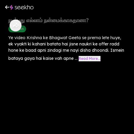
நடப்பது எல்லாம் நன்மைக்காகதானா?
Devotion
Ye video Krishna ke Bhagwat Geeta se prerna lete huye,
ek vyakti ki kahani batata hai jisne naukri ke offer radd
hone ke baad apni zindagi me nayi disha dhoondi. Ismein
bataya gaya hai kaise vah apne ...
Read More...